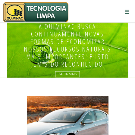
A QUIMINAC BUSCA
CONTINUAMENTE NOVAS
FORMAS DE ECONOMIZAR
NOSSOS RECURSOS NATURAIS
MAIS IMPORTANTES. E ISTO
TEM SIDO RECONHECIDO.
SAIBA MAIS